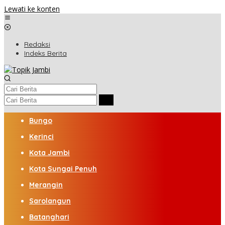
Lewati ke konten
Redaksi
Indeks Berita
Bungo
Kerinci
Kota Jambi
Kota Sungai Penuh
Merangin
Sarolangun
Batanghari