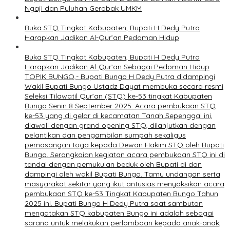
Ngaji dan Puluhan Gerobak UMKM
Buka STQ Tingkat Kabupaten, Bupati H Dedy Putra
Harapkan Jadikan Al-Qur’an Pedoman Hidup
Buka STQ Tingkat Kabupaten, Bupati H Dedy Putra
Harapkan Jadikan Al-Qur’an Sebagai Pedoman Hidup
TOPIK BUNGO,- Bupati Bungo H Dedy Putra didampingi
Wakil Bupati Bungo Ustadz Dayat membuka secara resmi
Seleksi Tilawatil Qur’an (STQ) ke-53 tingkat Kabupaten
Bungo Senin 8 September 2025. Acara pembukaan STQ
ke-53 yang di gelar di kecamatan Tanah Sepenggal ini,
diawali dengan grand opening STQ, dilanjutkan dengan
pelantikan dan pengambilan sumpah sekaligus
pemasangan toga kepada Dewan Hakim STQ oleh Bupati
Bungo. Serangkaian kegiatan acara pembukaan STQ ini di
tandai dengan pemukulan beduk oleh Bupati di dan
dampingi oleh wakil Bupati Bungo. Tamu undangan serta
masyarakat sekitar yang ikut antusias menyaksikan acara
pembukaan STQ ke-53 Tingkat Kabupaten Bungo Tahun
2025 ini. Bupati Bungo H Dedy Putra saat sambutan
mengatakan STQ kabupaten Bungo ini adalah sebagai
sarana untuk melakukan perlombaan kepada anak-anak,