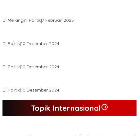
KPU Tetapkan Syukur-Khafied Bupati dan Wakil Bupati Merangin
Terpilih
Di Merangin, Politik
|
7 Februari 2025
Pemkab Tanjab Barat Beri Bonus kepada Peserta MTQ
Berprestasi
Di Politik
|
10 Desember 2024
Buapati Tanjung Jabung Barat Anwar Sadat Lakukan Konsultasi
Dan Koordinasi Di Bappenas RI Terkait Dana DAK
Di Politik
|
10 Desember 2024
*Wakil Bupati Terpilih Kabupaten Tebo 2024 Nazar Efendi Ikuti
Gowes Bareng Forkompinda*
Di Politik
|
10 Desember 2024
Topik Internasional
*Lakukan Dugaan Intimidasi dan Penganiayaan, Mahasiswa Sultra
Tuntut Pemecatan Pj Bupati Buton Selatan*