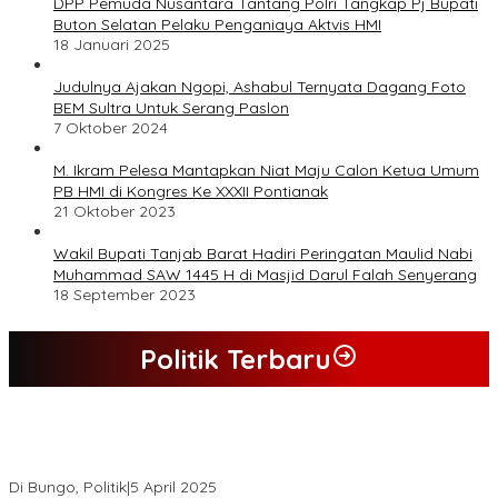
DPP Pemuda Nusantara Tantang Polri Tangkap Pj Bupati
Buton Selatan Pelaku Penganiaya Aktvis HMI
18 Januari 2025
Judulnya Ajakan Ngopi, Ashabul Ternyata Dagang Foto
BEM Sultra Untuk Serang Paslon
7 Oktober 2024
M. Ikram Pelesa Mantapkan Niat Maju Calon Ketua Umum
PB HMI di Kongres Ke XXXII Pontianak
21 Oktober 2023
Wakil Bupati Tanjab Barat Hadiri Peringatan Maulid Nabi
Muhammad SAW 1445 H di Masjid Darul Falah Senyerang
18 September 2023
Politik Terbaru
Hasil Quick Count, PSU Pilkada Bungo Pasangan Dedy Dayat
Unggul 220 Suara
Di Bungo, Politik
|
5 April 2025