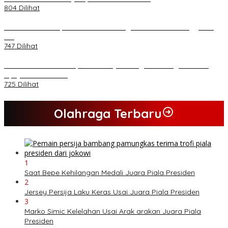
804 Dilihat
Kasad Terima Laporan Kenaikan Pangkat 70 Perwira Tinggi TNI
AD
747 Dilihat
PB HMI Minta Penetapan Kadernya Sebagai Tersangka Bukan
Upaya Kriminalisasi
725 Dilihat
Olahraga Terbaru
1
Saat Bepe Kehilangan Medali Juara Piala Presiden
2
Jersey Persija Laku Keras Usai Juara Piala Presiden
3
Marko Simic Kelelahan Usai Arak arakan Juara Piala
Presiden