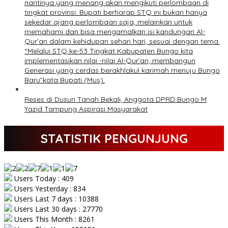
nantinya yang menang akan mengikuti perlombaan di
tingkat provinsi. Bupati berharap STQ ini bukan hanya
sekedar ajang perlombaan saja, melainkan untuk
memahami dan bisa mengamalkan isi kandungan Al-
Qur’an dalam kehidupan sehari hari, sesuai dengan tema.
“Melalui STQ ke-53 Tingkat Kabupaten Bungo kita
implementasikan nilai -nilai Al-Qur’an, membangun
Generasi yang cerdas berakhlakul karimah menuju Bungo
Baru”kata Bupati (Mus).
Reses di Dusun Tanah Bekali, Anggota DPRD Bungo M
Yazid Tampung Aspirasi Masyarakat
STATISTIK PENGUNJUNG
Users Today : 409
Users Yesterday : 834
Users Last 7 days : 10388
Users Last 30 days : 27770
Users This Month : 8261