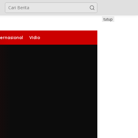
tutup
ternasional
Vidio