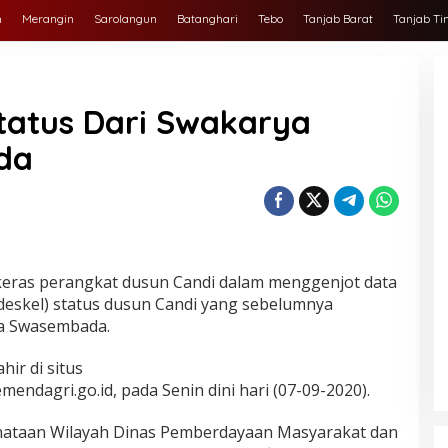
h
Merangin
Sarolangun
Batanghari
Tebo
Tanjab Barat
Tanjab Ti
tatus Dari Swakarya
da
keras perangkat dusun Candi dalam menggenjot data
odeskel) status dusun Candi yang sebelumnya
sa Swasembada.
hir di situs
endagri.go.id, pada Senin dini hari (07-09-2020).
enataan Wilayah Dinas Pemberdayaan Masyarakat dan