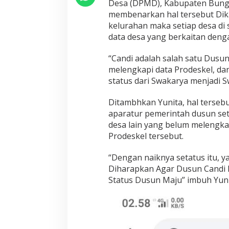
Desa (DPMD), Kabupaten Bungo,
a
membenarkan hal tersebut Dik
r
i
kelurahan maka setiap desa di 
S
data desa yang berkaitan deng
w
a
“Candi adalah salah satu Dusu
k
melengkapi data Prodeskel, dan
a
r
status dari Swakarya menjadi S
y
a
Ditambhkan Yunita, hal tersebut
M
aparatur pemerintah dusun set
e
desa lain yang belum melengka
n
j
Prodeskel tersebut.
a
d
“Dengan naiknya setatus itu,
i
Diharapkan Agar Dusun Candi 
S
Status Dusun Maju” imbuh Yuni
w
a
s
e
m
b