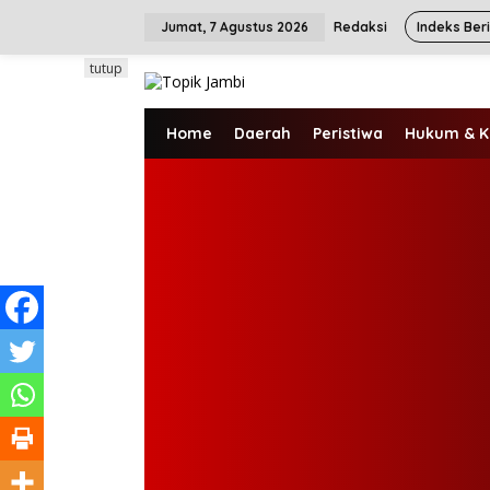
L
e
Jumat, 7 Agustus 2026
Redaksi
Indeks Ber
w
a
tutup
t
i
k
Home
Daerah
Peristiwa
Hukum & K
e
k
o
n
t
e
n