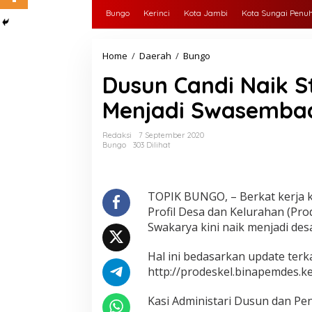
Bungo
Kerinci
Kota Jambi
Kota Sungai Penu
Home
/
Daerah
/
Bungo
D
u
Dusun Candi Naik S
s
u
Menjadi Swasemba
n
C
a
Redaksi
7 September 2020
n
Bungo
303 Dilihat
d
i
N
a
TOPIK BUNGO, – Berkat kerja 
i
Profil Desa dan Kelurahan (Pr
k
Swakarya kini naik menjadi de
S
t
Hal ini bedasarkan update terka
a
t
http://prodeskel.binapemdes.kem
u
s
Kasi Administari Dusun dan P
D