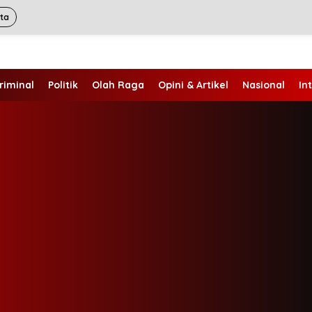
ita
riminal
Politik
Olah Raga
Opini & Artikel
Nasional
In