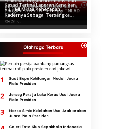
*Lakukan Dugaan Intimidasi dan
Kasad Terima Laporan Kenaikan
Penganiayaan, Mahasiswa Sultra
Topik Internasional
PB HMI Minta Penetapan
Pangkat 70 Perwira Tinggi TNI AD
Tuntut Pemecatan Pj Bupati
805 Dilihat
Kadernya Sebagai Tersangka
Buton Selatan*
747 Dilihat
Bukan Upaya Kriminalisasi
726 Dilihat
Olahraga Terbaru
1
Saat Bepe Kehilangan Medali Juara
Piala Presiden
2
Jersey Persija Laku Keras Usai Juara
Piala Presiden
3
Marko Simic Kelelahan Usai Arak arakan
Juara Piala Presiden
4
Galeri Foto Klub Sepakbola Indonesia