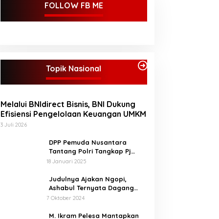
FOLLOW FB ME
Topik Nasional
Melalui BNIdirect Bisnis, BNI Dukung
Efisiensi Pengelolaan Keuangan UMKM
3 Juli 2026
DPP Pemuda Nusantara
Tantang Polri Tangkap Pj
Bupati Buton Selatan Pelaku
18 Januari 2025
Penganiaya Aktvis HMI
Judulnya Ajakan Ngopi,
Ashabul Ternyata Dagang
Foto BEM Sultra Untuk Serang
7 Oktober 2024
Paslon
M. Ikram Pelesa Mantapkan