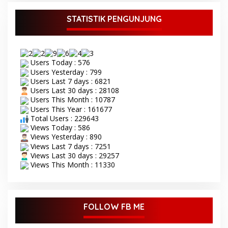
Dedy Putra didampingi
Wakil Bupati Bungo Ustadz
STATISTIK PENGUNJUNG
Dayat membuka secara
resmi Seleksi Tilawatil
Qur’an (STQ) ke-53 tingkat
Kabupaten Bungo Senin 8
Users Today : 576
September 2025. Acara
Users Yesterday : 799
pembukaan STQ ke-53
Users Last 7 days : 6821
yang di gelar di kecamatan
Users Last 30 days : 28108
Tanah Sepenggal ini,
Users This Month : 10787
diawali dengan grand
Users This Year : 161677
opening STQ, dilanjutkan
Total Users : 229643
dengan pelantikan dan
pengambilan sumpah
Views Today : 586
sekaligus pemasangan
Views Yesterday : 890
toga kepada Dewan Hakim
Views Last 7 days : 7251
STQ oleh Bupati Bungo.
Views Last 30 days : 29257
Serangkaian kegiatan
Views This Month : 11330
acara pembukaan STQ ini
di tandai dengan
pemukulan beduk oleh
Bupati di dan dampingi
FOLLOW FB ME
oleh wakil Bupati Bungo.
Tamu undangan serta
masyarakat sekitar yang