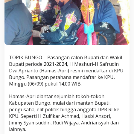
i
d
i
K
P
U
D
B
u
n
TOPIK BUNGO – Pasangan calon Bupati dan Wakil
g
o
Bupati periode
2021-2024
, H Mashuri-H Safrudin
Dwi Aprianto (Hamas-Apri) resmi mendaftar di KPU
Bungo. Pasangan petahana mendaftar ke KPU,
Minggu (06/09) pukul 14.00 WIB.
Hamas-Apri diantar sejumlah tokoh-tokoh
Kabupaten Bungo, mulai dari mantan Bupati,
pengusaha, elit politik hingga anggota DPR RI ke
KPU. Seperti H Zulfikar Achmad, Hasbi Ansori,
Jimmy Syamsuddin, Rudi Wijaya, Andriansyah dan
lainnya.