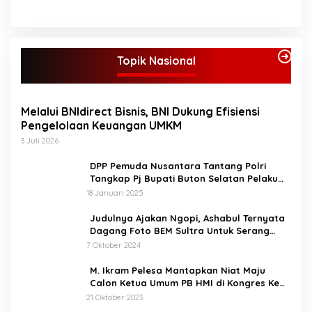
ikut antusias menyaksikan
acara pembukaan STQ ke-
53 Tingkat Kabupaten
Bungo Tahun 2025 ini.
Topik Nasional
Bupati Bungo H Dedy Putra
saat sambutan
mengatakan STQ
kabupaten Bungo ini
Melalui BNIdirect Bisnis, BNI Dukung Efisiensi
adalah sebagai sarana
Pengelolaan Keuangan UMKM
untuk melakukan
perlombaan kepada anak-
3 Juli 2026
anak, nantinya yang
menang akan mengikuti
DPP Pemuda Nusantara Tantang Polri
perlombaan di tingkat
Tangkap Pj Bupati Buton Selatan Pelaku
provinsi. Bupati berharap
Penganiaya Aktvis HMI
18 Januari 2025
STQ ini bukan hanya
sekedar ajang perlombaan
Judulnya Ajakan Ngopi, Ashabul Ternyata
saja, melainkan untuk
Dagang Foto BEM Sultra Untuk Serang
memahami dan bisa
Paslon
7 Oktober 2024
mengamalkan isi
kandungan Al-Qur’an
M. Ikram Pelesa Mantapkan Niat Maju
dalam kehidupan sehari
Calon Ketua Umum PB HMI di Kongres Ke
hari, sesuai dengan tema.
XXXII Pontianak
21 Oktober 2023
“Melalui STQ ke-53 Tingkat