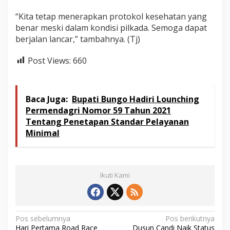
“Kita tetap menerapkan protokol kesehatan yang
benar meski dalam kondisi pilkada. Semoga dapat
berjalan lancar,” tambahnya. (Tj)
Post Views:
660
Baca Juga:
Bupati Bungo Hadiri Lounching
Permendagri Nomor 59 Tahun 2021
Tentang Penetapan Standar Pelayanan
Minimal
Ikuti Kami
N
Pos sebelumnya
Pos berikutnya
Hari Pertama Road Race
Dusun Candi Naik Status