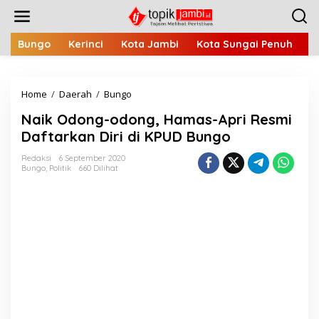
L
e
w
a
Bungo
Kerinci
Kota Jambi
Kota Sungai Penuh
M
t
i
k
Home
/
Daerah
/
Bungo
N
e
a
k
Naik Odong-odong, Hamas-Apri Resmi
i
o
k
n
Daftarkan Diri di KPUD Bungo
O
t
d
e
Redaksi
6 September 2020
Bungo
,
Politik
660 Dilihat
o
n
n
g
-
o
d
o
n
g
,
H
a