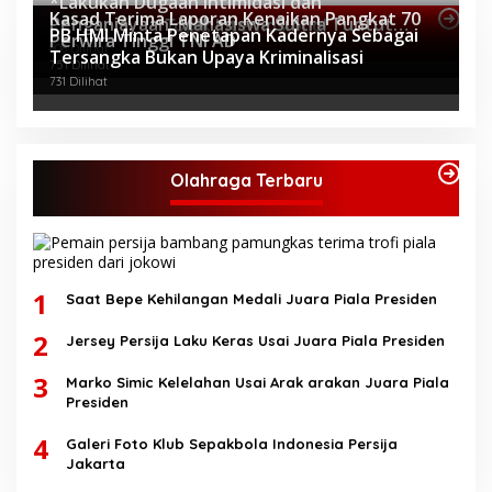
*Lakukan Dugaan Intimidasi dan
Kasad Terima Laporan Kenaikan Pangkat 70
Penganiayaan, Mahasiswa Sultra Tuntut
Topik Internasional
PB HMI Minta Penetapan Kadernya Sebagai
Perwira Tinggi TNI AD
Pemecatan Pj Bupati Buton Selatan*
808 Dilihat
Tersangka Bukan Upaya Kriminalisasi
751 Dilihat
731 Dilihat
Olahraga Terbaru
1
Saat Bepe Kehilangan Medali Juara Piala Presiden
2
Jersey Persija Laku Keras Usai Juara Piala Presiden
3
Marko Simic Kelelahan Usai Arak arakan Juara Piala
Presiden
4
Galeri Foto Klub Sepakbola Indonesia Persija
Jakarta