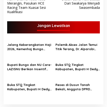
a
Merangin, Pasukan HCE
Dari Swakarya Menjadi
v
Racing Team Kuasai Sesi
Swasembada
Kualifikasi
i
g
Jangan Lewatkan
a
s
i
Jelang Keberangkatan Haji
Polemik Akses Jalan Temui
p
2026, Kemenhaj Bungo
Titik Terang, Dr. Alparobi
Bagikan Ratusan Koper
Kawal Hibah Tanah
o
Jamaah
s
Bupati Bungo dan NU Care-
Buka STQ Tingkat
LAZISNU Berikan Insentif
Kabupaten, Bupati H Dedy
Guru Ngaji dan Puluhan
Putra Harapkan Jadikan
Gerobak UMKM
Al-Qur’an Pedoman Hidup
Buka STQ Tingkat
Reses di Dusun Tanah
Kabupaten, Bupati H Dedy
Bekali, Anggota DPRD
Putra Harapkan Jadikan
Bungo M Yazid Tampung
Al-Qur’an Sebagai
Aspirasi Masyarakat
Pedoman Hidup TOPIK
BUNGO,- Bupati Bungo H