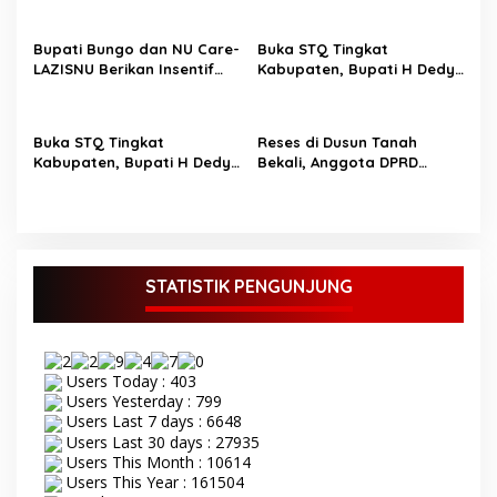
o
Jamaah
s
Bupati Bungo dan NU Care-
Buka STQ Tingkat
LAZISNU Berikan Insentif
Kabupaten, Bupati H Dedy
Guru Ngaji dan Puluhan
Putra Harapkan Jadikan
Gerobak UMKM
Al-Qur’an Pedoman Hidup
Buka STQ Tingkat
Reses di Dusun Tanah
Kabupaten, Bupati H Dedy
Bekali, Anggota DPRD
Putra Harapkan Jadikan
Bungo M Yazid Tampung
Al-Qur’an Sebagai
Aspirasi Masyarakat
Pedoman Hidup TOPIK
BUNGO,- Bupati Bungo H
Dedy Putra didampingi
Wakil Bupati Bungo Ustadz
STATISTIK PENGUNJUNG
Dayat membuka secara
resmi Seleksi Tilawatil
Qur’an (STQ) ke-53 tingkat
Kabupaten Bungo Senin 8
Users Today : 403
September 2025. Acara
Users Yesterday : 799
pembukaan STQ ke-53
Users Last 7 days : 6648
yang di gelar di kecamatan
Users Last 30 days : 27935
Tanah Sepenggal ini,
Users This Month : 10614
diawali dengan grand
Users This Year : 161504
opening STQ, dilanjutkan