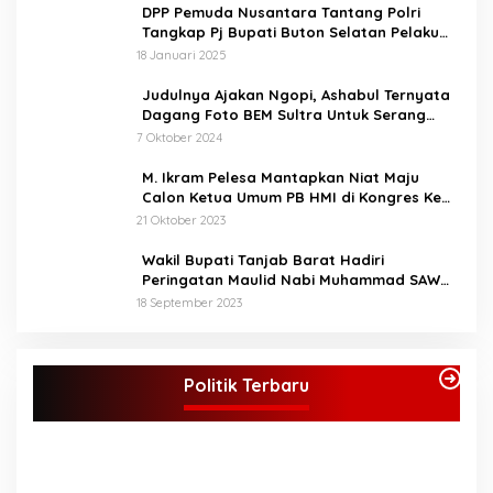
menang akan mengikuti
DPP Pemuda Nusantara Tantang Polri
perlombaan di tingkat
Tangkap Pj Bupati Buton Selatan Pelaku
provinsi. Bupati berharap
Penganiaya Aktvis HMI
18 Januari 2025
STQ ini bukan hanya
sekedar ajang perlombaan
Judulnya Ajakan Ngopi, Ashabul Ternyata
saja, melainkan untuk
Dagang Foto BEM Sultra Untuk Serang
memahami dan bisa
Paslon
7 Oktober 2024
mengamalkan isi
kandungan Al-Qur’an
M. Ikram Pelesa Mantapkan Niat Maju
dalam kehidupan sehari
Calon Ketua Umum PB HMI di Kongres Ke
hari, sesuai dengan tema.
XXXII Pontianak
21 Oktober 2023
“Melalui STQ ke-53 Tingkat
Kabupaten Bungo kita
Wakil Bupati Tanjab Barat Hadiri
implementasikan nilai -nilai
Peringatan Maulid Nabi Muhammad SAW
Al-Qur’an, membangun
1445 H di Masjid Darul Falah Senyerang
Generasi yang cerdas
18 September 2023
berakhlakul karimah
menuju Bungo Baru”kata
KPU Tetapkan Syukur-Khafied Bupati dan
Bupati (Mus).
Wakil Bupati Merangin Terpilih
Politik Terbaru
Di Merangin, Politik
|
7 Februari 2025