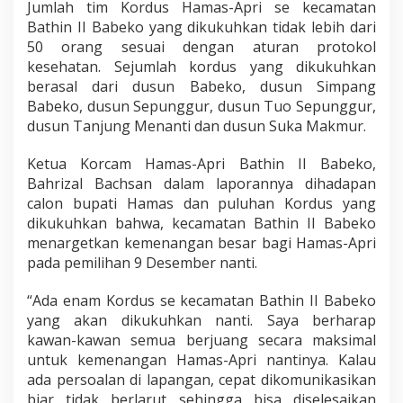
Jumlah tim Kordus Hamas-Apri se kecamatan
p
Bathin II Babeko yang dikukuhkan tidak lebih dari
r
i
50 orang sesuai dengan aturan protokol
kesehatan. Sejumlah kordus yang dikukuhkan
berasal dari dusun Babeko, dusun Simpang
Babeko, dusun Sepunggur, dusun Tuo Sepunggur,
dusun Tanjung Menanti dan dusun Suka Makmur.
Ketua Korcam Hamas-Apri Bathin II Babeko,
Bahrizal Bachsan dalam laporannya dihadapan
calon bupati Hamas dan puluhan Kordus yang
dikukuhkan bahwa, kecamatan Bathin II Babeko
menargetkan kemenangan besar bagi Hamas-Apri
pada pemilihan 9 Desember nanti.
“Ada enam Kordus se kecamatan Bathin II Babeko
yang akan dikukuhkan nanti. Saya berharap
kawan-kawan semua berjuang secara maksimal
untuk kemenangan Hamas-Apri nantinya. Kalau
ada persoalan di lapangan, cepat dikomunikasikan
biar tidak berlarut sehingga bisa diselesaikan