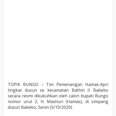
r
d
u
s
S
o
l
i
d
M
e
n
a
n
g
k
a
n
TOPIK BUNGO – Tim Pemenangan Hamas-Apri
H
tingkat dusun se kecamatan Bathin II Babeko
a
secara resmi dikukuhkan oleh calon bupati Bungo
m
a
nomor urut 2, H. Mashuri (Hamas), di simpang
s
dusun Babeko, Senin (5/10/2020).
-
A