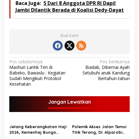
Baca Juga:
5 Dari 8 Anggota DPR RI Dapil
Jambi Dilantik Berada di Koalisi Dedy-Dayat
Ikuti Kami
N
Pos sebelumnya
Pos berikutnya
Mashuri Lantik Tim di
Biadab, Dibernai Ayah
a
Babeko, Bawaslu : Kegiatan
Setubuhi anak Kandung
v
Sudah Mengikuti Protokol
Bertahun-tahun
Kesehatan
i
g
Jangan Lewatkan
a
s
i
Jelang Keberangkatan Haji
Polemik Akses Jalan Temui
p
2026, Kemenhaj Bungo
Titik Terang, Dr. Alparobi
Bagikan Ratusan Koper
Kawal Hibah Tanah