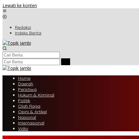
Lewati ke konten
Redaksi
Indeks Berita
Home
Daerah
Peristiwa
Hukum & Kriminal
Politik
Olah Raga
Opini & Artikel
Nasional
Internasional
Vidio