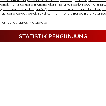
 Kabupaten Bungo Tahun 2025 ini. Bupati Bungo H Dedy Putra sa
nak, nantinya yang menang akan mengikuti perlombaan di tingkat 
amalkan isi kandungan Al-Qur’an dalam kehidupan sehari hari, s
nerasi yang cerdas berakhlakul karimah menuju Bungo Baru”kata Bup
d Tampung Aspirasi Masyarakat
STATISTIK PENGUNJUNG