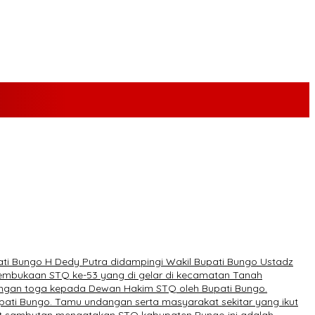
ti Bungo H Dedy Putra didampingi Wakil Bupati Bungo Ustadz
pembukaan STQ ke-53 yang di gelar di kecamatan Tanah
sangan toga kepada Dewan Hakim STQ oleh Bupati Bungo.
pati Bungo. Tamu undangan serta masyarakat sekitar yang ikut