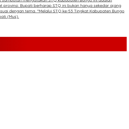
at sambutan mengatakan STQ kabupaten Bungo ini adalah
provinsi. Bupati berharap STQ ini bukan hanya sekedar ajang
esuai dengan tema. “Melalui STQ ke-53 Tingkat Kabupaten Bungo
ati (Mus).