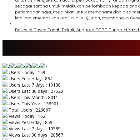
antusias menyaksikan acara pembukaan STQ ke-53 Tingkat
sebagai sarana untuk melakukan perlombaan kepada anak-a
perlombaan saja, melainkan untuk memahami dan bisa meng
kita implementasikan nilai -nilai Al-Qur’an, membangun Ge
Reses di Dusun Tanah Bekali, Anggota DPRD Bungo M Yazi
Users Today : 159
Users Yesterday : 834
Users Last 7 days : 10138
Users Last 30 days : 27520
Users This Month : 8011
Users This Year : 158901
Total Users : 226867
Views Today : 162
Views Yesterday : 859
Views Last 7 days : 10589
Views Last 30 days : 28567