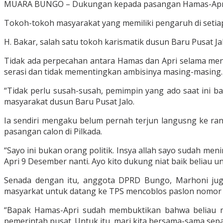
MUARA BUNGO – Dukungan kepada pasangan Hamas-Apri un
Tokoh-tokoh masyarakat yang memiliki pengaruh di setia
H. Bakar, salah satu tokoh karismatik dusun Baru Pusat
Tidak ada perpecahan antara Hamas dan Apri selama men
serasi dan tidak mementingkan ambisinya masing-masing.
“Tidak perlu susah-susah, pemimpin yang ado saat ini b
masyarakat dusun Baru Pusat Jalo.
Ia sendiri mengaku belum pernah terjun langusng ke ra
pasangan calon di Pilkada.
“Sayo ini bukan orang politik. Insya allah sayo sudah me
Apri 9 Desember nanti. Ayo kito dukung niat baik beliau 
Senada dengan itu, anggota DPRD Bungo, Marhoni jug
masyarkat untuk datang ke TPS mencoblos paslon nomor 
“Bapak Hamas-Apri sudah membuktikan bahwa beliau 
pemerintah pusat. Untuk itu, marj kita bersama-sama sep