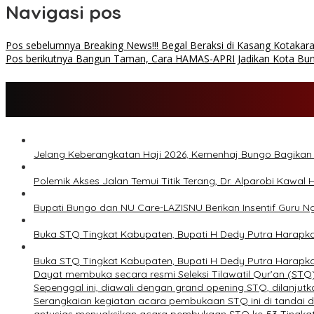
Navigasi pos
Pos sebelumnya
Breaking News!!! Begal Beraksi di Kasang Kotakar
Pos berikutnya
Bangun Taman, Cara HAMAS-APRI Jadikan Kota Bu
Jelang Keberangkatan Haji 2026, Kemenhaj Bungo Bagika
Polemik Akses Jalan Temui Titik Terang, Dr. Alparobi Kawal
Bupati Bungo dan NU Care-LAZISNU Berikan Insentif Guru 
Buka STQ Tingkat Kabupaten, Bupati H Dedy Putra Harapk
Buka STQ Tingkat Kabupaten, Bupati H Dedy Putra Harapk
Dayat membuka secara resmi Seleksi Tilawatil Qur’an (ST
Sepenggal ini, diawali dengan grand opening STQ, dilanj
Serangkaian kegiatan acara pembukaan STQ ini di tandai d