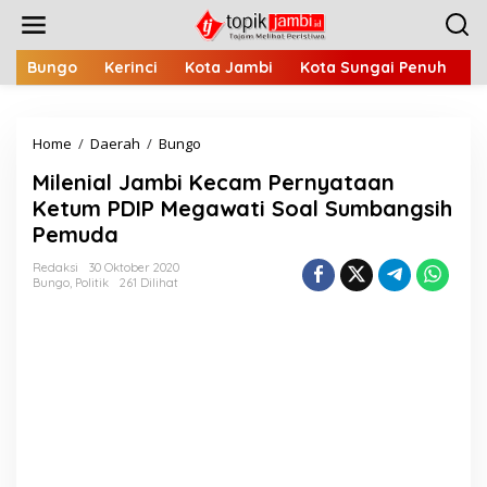
L
e
w
a
Bungo
Kerinci
Kota Jambi
Kota Sungai Penuh
M
t
i
k
Home
/
Daerah
/
Bungo
M
e
i
k
Milenial Jambi Kecam Pernyataan
l
o
e
n
Ketum PDIP Megawati Soal Sumbangsih
n
t
Pemuda
i
e
a
n
Redaksi
30 Oktober 2020
l
Bungo
,
Politik
261 Dilihat
J
a
m
b
i
K
e
c
a
m