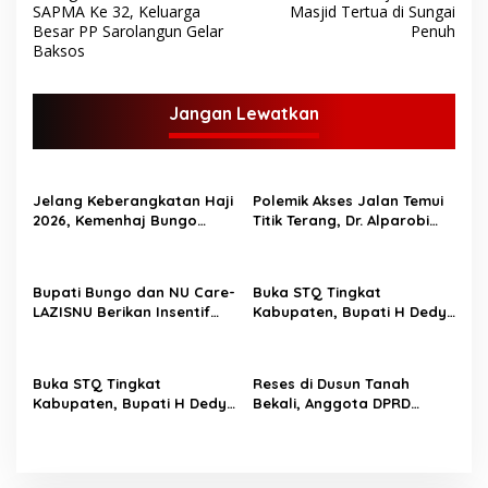
a
SAPMA Ke 32, Keluarga
Masjid Tertua di Sungai
v
Besar PP Sarolangun Gelar
Penuh
Baksos
i
g
Jangan Lewatkan
a
s
i
Jelang Keberangkatan Haji
Polemik Akses Jalan Temui
p
2026, Kemenhaj Bungo
Titik Terang, Dr. Alparobi
Bagikan Ratusan Koper
Kawal Hibah Tanah
o
Jamaah
s
Bupati Bungo dan NU Care-
Buka STQ Tingkat
LAZISNU Berikan Insentif
Kabupaten, Bupati H Dedy
Guru Ngaji dan Puluhan
Putra Harapkan Jadikan
Gerobak UMKM
Al-Qur’an Pedoman Hidup
Buka STQ Tingkat
Reses di Dusun Tanah
Kabupaten, Bupati H Dedy
Bekali, Anggota DPRD
Putra Harapkan Jadikan
Bungo M Yazid Tampung
Al-Qur’an Sebagai
Aspirasi Masyarakat
Pedoman Hidup TOPIK
BUNGO,- Bupati Bungo H