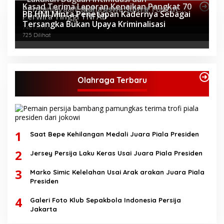
Kasad Terima Laporan Kenaikan Pangkat 70
Penganiayaan, Mahasiswa Sultra Tuntut
Topik Internasional
PB HMI Minta Penetapan Kadernya Sebagai
Perwira Tinggi TNI AD
Pemecatan Pj Bupati Buton Selatan*
804 Dilihat
Tersangka Bukan Upaya Kriminalisasi
746 Dilihat
725 Dilihat
Olahraga Terbaru
1
Saat Bepe Kehilangan Medali Juara Piala Presiden
2
Jersey Persija Laku Keras Usai Juara Piala Presiden
3
Marko Simic Kelelahan Usai Arak arakan Juara Piala
Presiden
4
Galeri Foto Klub Sepakbola Indonesia Persija
Jakarta