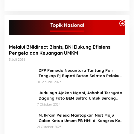
ikut antusias menyaksikan
acara pembukaan STQ ke-
53 Tingkat Kabupaten
Bungo Tahun 2025 ini.
Topik Nasional
Bupati Bungo H Dedy Putra
saat sambutan
mengatakan STQ
kabupaten Bungo ini
Melalui BNIdirect Bisnis, BNI Dukung Efisiensi
adalah sebagai sarana
Pengelolaan Keuangan UMKM
untuk melakukan
perlombaan kepada anak-
3 Juli 2026
anak, nantinya yang
menang akan mengikuti
DPP Pemuda Nusantara Tantang Polri
perlombaan di tingkat
Tangkap Pj Bupati Buton Selatan Pelaku
provinsi. Bupati berharap
Penganiaya Aktvis HMI
18 Januari 2025
STQ ini bukan hanya
sekedar ajang perlombaan
Judulnya Ajakan Ngopi, Ashabul Ternyata
saja, melainkan untuk
Dagang Foto BEM Sultra Untuk Serang
memahami dan bisa
Paslon
7 Oktober 2024
mengamalkan isi
kandungan Al-Qur’an
M. Ikram Pelesa Mantapkan Niat Maju
dalam kehidupan sehari
Calon Ketua Umum PB HMI di Kongres Ke
hari, sesuai dengan tema.
XXXII Pontianak
21 Oktober 2023
“Melalui STQ ke-53 Tingkat
Kabupaten Bungo kita