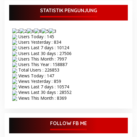
Dedy Putra didampingi
Wakil Bupati Bungo Ustadz
STATISTIK PENGUNJUNG
Dayat membuka secara
resmi Seleksi Tilawatil
Qur’an (STQ) ke-53 tingkat
Kabupaten Bungo Senin 8
Users Today : 145
September 2025. Acara
Users Yesterday : 834
pembukaan STQ ke-53
Users Last 7 days : 10124
yang di gelar di kecamatan
Users Last 30 days : 27506
Tanah Sepenggal ini,
Users This Month : 7997
diawali dengan grand
Users This Year : 158887
opening STQ, dilanjutkan
Total Users : 226853
dengan pelantikan dan
pengambilan sumpah
Views Today : 147
sekaligus pemasangan
Views Yesterday : 859
toga kepada Dewan Hakim
Views Last 7 days : 10574
STQ oleh Bupati Bungo.
Views Last 30 days : 28552
Serangkaian kegiatan
Views This Month : 8369
acara pembukaan STQ ini
di tandai dengan
pemukulan beduk oleh
Bupati di dan dampingi
FOLLOW FB ME
oleh wakil Bupati Bungo.
Tamu undangan serta
masyarakat sekitar yang