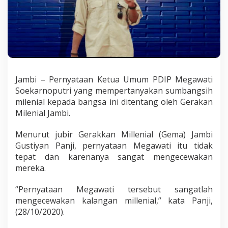
t
i
S
o
a
l
S
u
Jambi – Pernyataan Ketua Umum PDIP Megawati
m
b
Soekarnoputri yang mempertanyakan sumbangsih
a
milenial kepada bangsa ini ditentang oleh Gerakan
n
Milenial Jambi.
g
s
Menurut jubir Gerakkan Millenial (Gema) Jambi
i
h
Gustiyan Panji, pernyataan Megawati itu tidak
P
tepat dan karenanya sangat mengecewakan
e
mereka.
m
u
“Pernyataan Megawati tersebut sangatlah
d
a
mengecewakan kalangan millenial,” kata Panji,
(28/10/2020).