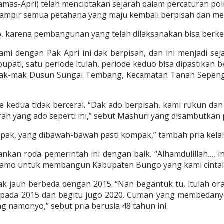
-Apri) telah menciptakan sejarah dalam percaturan politi
mpir semua petahana yang maju kembali berpisah dan me
, karena pembangunan yang telah dilaksanakan bisa berk
ami dengan Pak Apri ini dak berpisah, dan ini menjadi 
bupati, satu periode itulah, periode keduo bisa dipastikan
mak-mak Dusun Sungai Tembang, Kecamatan Tanah Sepengg
kedua tidak bercerai. “Dak ado berpisah, kami rukun dan t
ah yang ado seperti ini,” sebut Mashuri yang disambutkan 
ak, yang dibawah-bawah pasti kompak,” tambah pria kelahi
ankan roda pemerintah ini dengan baik. “Alhamdulillah…, 
samo untuk membangun Kabupaten Bungo yang kami cintai,
idak jauh berbeda dengan 2015. “Nan begantuk tu, itulah o
ada 2015 dan begitu jugo 2020. Cuman yang membedanyo i
 namonyo,” sebut pria berusia 48 tahun ini.