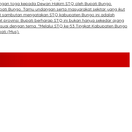
sangan toga kepada Dewan Hakim STQ oleh Bupati Bungo.
pati Bungo. Tamu undangan serta masyarakat sekitar yang ikut
at sambutan mengatakan STQ kabupaten Bungo ini adalah
provinsi. Bupati berharap STQ ini bukan hanya sekedar ajang
esuai dengan tema. “Melalui STQ ke-53 Tingkat Kabupaten Bungo
ati (Mus).