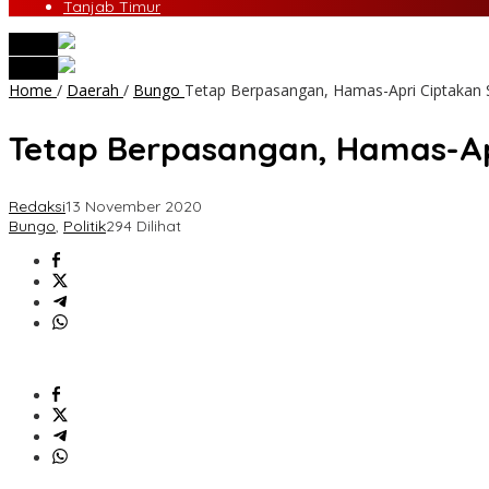
Tanjab Timur
tutup
tutup
Home
/
Daerah
/
Bungo
Tetap Berpasangan, Hamas-Apri Ciptakan S
Tetap Berpasangan, Hamas-Apr
Redaksi
13 November 2020
Bungo
,
Politik
294 Dilihat