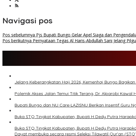
Navigasi pos
Pos sebelumnya
Pjs Bupati Bungo Gelar Apel Siaga dan Pengendal
Pos berikutnya
Pernyataan Tegas Al Haris-Abdullah Sani Jelang Pil
Jelang Keberangkatan Haji 2026, Kemenhaj Bungo Bagika
Polemik Akses Jalan Temui Titik Terang, Dr. Alparobi Kawal
Bupati Bungo dan NU Care-LAZISNU Berikan Insentif Guru 
Buka STQ Tingkat Kabupaten, Bupati H Dedy Putra Harapk
Buka STQ Tingkat Kabupaten, Bupati H Dedy Putra Harapk
Dayat membuka secara resmi Seleksi Tilawatil Qur’an (ST