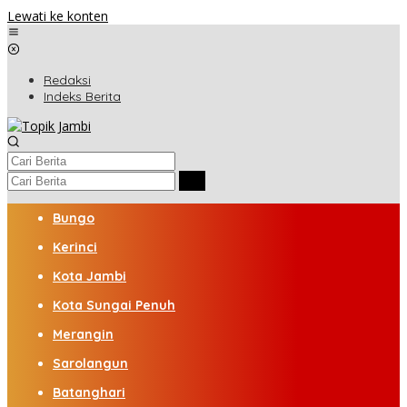
Lewati ke konten
Redaksi
Indeks Berita
Bungo
Kerinci
Kota Jambi
Kota Sungai Penuh
Merangin
Sarolangun
Batanghari