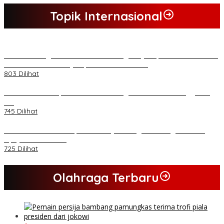
Topik Internasional
*Lakukan Dugaan Intimidasi dan Penganiayaan, Mahasiswa Sultra
Tuntut Pemecatan Pj Bupati Buton Selatan*
803 Dilihat
Kasad Terima Laporan Kenaikan Pangkat 70 Perwira Tinggi TNI
AD
745 Dilihat
PB HMI Minta Penetapan Kadernya Sebagai Tersangka Bukan
Upaya Kriminalisasi
725 Dilihat
Olahraga Terbaru