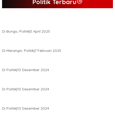
Politik Terbaru
Hasil Quick Count, PSU Pilkada Bungo Pasangan Dedy Dayat
Unggul 220 Suara
Di Bungo, Politik
|
5 April 2025
KPU Tetapkan Syukur-Khafied Bupati dan Wakil Bupati Merangin
Terpilih
Di Merangin, Politik
|
7 Februari 2025
Pemkab Tanjab Barat Beri Bonus kepada Peserta MTQ
Berprestasi
Di Politik
|
10 Desember 2024
Buapati Tanjung Jabung Barat Anwar Sadat Lakukan Konsultasi
Dan Koordinasi Di Bappenas RI Terkait Dana DAK
Di Politik
|
10 Desember 2024
*Wakil Bupati Terpilih Kabupaten Tebo 2024 Nazar Efendi Ikuti
Gowes Bareng Forkompinda*
Di Politik
|
10 Desember 2024