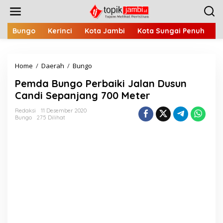
L
e
w
a
Bungo
Kerinci
Kota Jambi
Kota Sungai Penuh
M
t
i
k
Home
/
Daerah
/
Bungo
P
e
e
k
Pemda Bungo Perbaiki Jalan Dusun
m
o
d
n
Candi Sepanjang 700 Meter
a
t
B
e
Redaksi
11 Desember 2020
Bungo
275 Dilihat
u
n
n
g
o
P
e
r
b
a
i
k
i