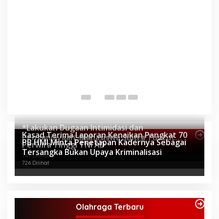
P
P
Di 
*Lakukan Dugaan Intimidasi dan
Kasad Terima Laporan Kenaikan Pangkat 70
Penganiayaan, Mahasiswa Sultra Tuntut
Topik Internasional
PB HMI Minta Penetapan Kadernya Sebagai
Perwira Tinggi TNI AD
Pemecatan Pj Bupati Buton Selatan*
805 Dilihat
Tersangka Bukan Upaya Kriminalisasi
747 Dilihat
726 Dilihat
Olahraga Terbaru