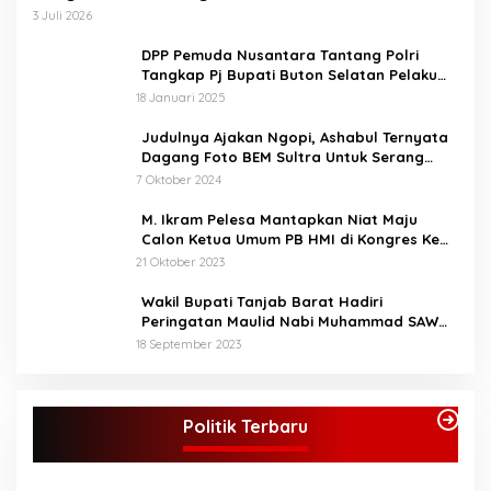
perlombaan kepada anak-
3 Juli 2026
anak, nantinya yang
menang akan mengikuti
DPP Pemuda Nusantara Tantang Polri
perlombaan di tingkat
Tangkap Pj Bupati Buton Selatan Pelaku
provinsi. Bupati berharap
Penganiaya Aktvis HMI
18 Januari 2025
STQ ini bukan hanya
sekedar ajang perlombaan
Judulnya Ajakan Ngopi, Ashabul Ternyata
saja, melainkan untuk
Dagang Foto BEM Sultra Untuk Serang
memahami dan bisa
Paslon
7 Oktober 2024
mengamalkan isi
kandungan Al-Qur’an
M. Ikram Pelesa Mantapkan Niat Maju
dalam kehidupan sehari
Calon Ketua Umum PB HMI di Kongres Ke
hari, sesuai dengan tema.
XXXII Pontianak
21 Oktober 2023
“Melalui STQ ke-53 Tingkat
Kabupaten Bungo kita
Wakil Bupati Tanjab Barat Hadiri
implementasikan nilai -nilai
Peringatan Maulid Nabi Muhammad SAW
Al-Qur’an, membangun
1445 H di Masjid Darul Falah Senyerang
Generasi yang cerdas
18 September 2023
berakhlakul karimah
menuju Bungo Baru”kata
KPU Tetapkan Syukur-Khafied Bupati dan
Bupati (Mus).
Wakil Bupati Merangin Terpilih
Politik Terbaru
Di Merangin, Politik
|
7 Februari 2025