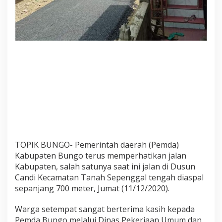
0
0
M
e
t
e
r
TOPIK BUNGO- Pemerintah daerah (Pemda)
Kabupaten Bungo terus memperhatikan jalan
Kabupaten, salah satunya saat ini jalan di Dusun
Candi Kecamatan Tanah Sepenggal tengah diaspal
sepanjang 700 meter, Jumat (11/12/2020).
Warga setempat sangat berterima kasih kepada
Pemda Bungo melalui Dinas Pekerjaan Umum dan