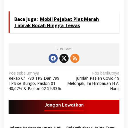
Baca Juga:
Mobil Pejabat Plat Merah
Tabrak Bocah Hingga Tewas
Ikuti Kami
N
Pos sebelumnya
Pos berikutnya
Rekap C1 780 TPS Dari 799
Jumlah Pasien Covid-19
a
TPS se Bungo, Paslon 01
Melonjak, Ini Himbauan H Al
v
40,67% & Paslon 02 59,33%
Haris
i
g
Jangan Lewatkan
a
s
Jelang Keberangkatan Haji
Polemik Akses Jalan Temui