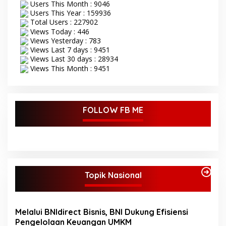
Users This Month : 9046
diawali dengan grand
Users This Year : 159936
opening STQ, dilanjutkan
Total Users : 227902
dengan pelantikan dan
pengambilan sumpah
Views Today : 446
sekaligus pemasangan
Views Yesterday : 783
toga kepada Dewan Hakim
Views Last 7 days : 9451
STQ oleh Bupati Bungo.
Views Last 30 days : 28934
Serangkaian kegiatan
Views This Month : 9451
acara pembukaan STQ ini
di tandai dengan
pemukulan beduk oleh
Bupati di dan dampingi
FOLLOW FB ME
oleh wakil Bupati Bungo.
Tamu undangan serta
masyarakat sekitar yang
ikut antusias menyaksikan
acara pembukaan STQ ke-
53 Tingkat Kabupaten
Bungo Tahun 2025 ini.
Topik Nasional
Bupati Bungo H Dedy Putra
saat sambutan
mengatakan STQ
kabupaten Bungo ini
Melalui BNIdirect Bisnis, BNI Dukung Efisiensi
adalah sebagai sarana
Pengelolaan Keuangan UMKM
untuk melakukan