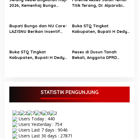
i
2026, Kemenhaj Bungo
Titik Terang, Dr. Alparobi
p
Bagikan Ratusan Koper
Kawal Hibah Tanah
Jamaah
o
Bupati Bungo dan NU Care-
Buka STQ Tingkat
s
LAZISNU Berikan Insentif
Kabupaten, Bupati H Dedy
Guru Ngaji dan Puluhan
Putra Harapkan Jadikan
Gerobak UMKM
Al-Qur’an Pedoman Hidup
Buka STQ Tingkat
Reses di Dusun Tanah
Kabupaten, Bupati H Dedy
Bekali, Anggota DPRD
Putra Harapkan Jadikan
Bungo M Yazid Tampung
Al-Qur’an Sebagai
Aspirasi Masyarakat
Pedoman Hidup TOPIK
BUNGO,- Bupati Bungo H
Dedy Putra didampingi
Wakil Bupati Bungo Ustadz
STATISTIK PENGUNJUNG
Dayat membuka secara
resmi Seleksi Tilawatil
Qur’an (STQ) ke-53 tingkat
Kabupaten Bungo Senin 8
Users Today : 440
September 2025. Acara
Users Yesterday : 754
pembukaan STQ ke-53
Users Last 7 days : 9046
yang di gelar di kecamatan
Users Last 30 days : 27871
Tanah Sepenggal ini,