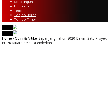
Sarolangun
Batanghari
Tebo
Tanjab Barat
Tanjab Timur
tutup
tutup
Home
/
Opini & Artikel
Sepanjang Tahun 2020 Belum Satu Proyek
PUPR Muarojambi Ditenderkan