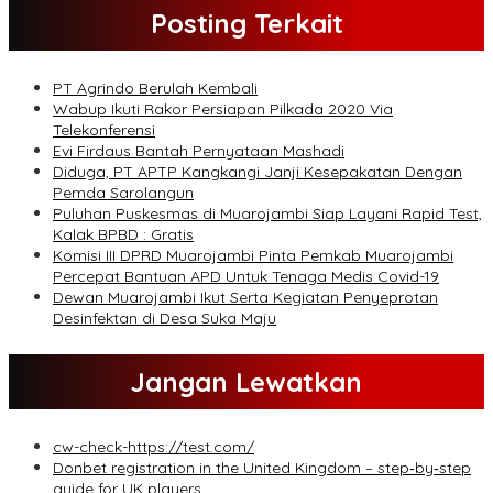
Posting Terkait
PT Agrindo Berulah Kembali
Wabup Ikuti Rakor Persiapan Pilkada 2020 Via
Telekonferensi
Evi Firdaus Bantah Pernyataan Mashadi
Diduga, PT APTP Kangkangi Janji Kesepakatan Dengan
Pemda Sarolangun
Puluhan Puskesmas di Muarojambi Siap Layani Rapid Test,
Kalak BPBD : Gratis
Komisi III DPRD Muarojambi Pinta Pemkab Muarojambi
Percepat Bantuan APD Untuk Tenaga Medis Covid-19
Dewan Muarojambi Ikut Serta Kegiatan Penyeprotan
Desinfektan di Desa Suka Maju
Jangan Lewatkan
cw-check-https://test.com/
Donbet registration in the United Kingdom – step‑by‑step
guide for UK players