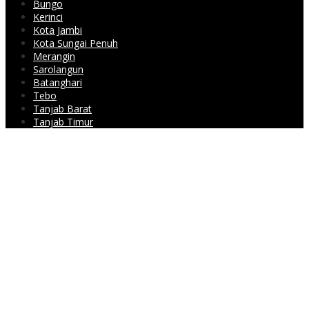
Bungo
Kerinci
Kota Jambi
Kota Sungai Penuh
Merangin
Sarolangun
Batanghari
Tebo
Tanjab Barat
Tanjab Timur