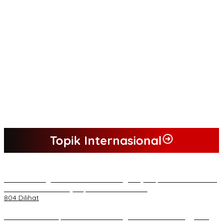
i
Topik Internasional
*Lakukan Dugaan Intimidasi dan Penganiayaan, Mahasiswa Sultra
Tuntut Pemecatan Pj Bupati Buton Selatan*
804 Dilihat
Kasad Terima Laporan Kenaikan Pangkat 70 Perwira Tinggi TNI