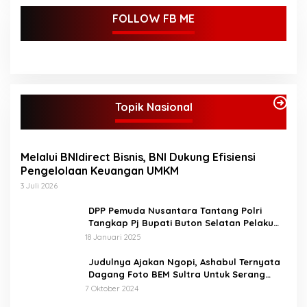
FOLLOW FB ME
Topik Nasional
Melalui BNIdirect Bisnis, BNI Dukung Efisiensi
Pengelolaan Keuangan UMKM
3 Juli 2026
DPP Pemuda Nusantara Tantang Polri
Tangkap Pj Bupati Buton Selatan Pelaku
Penganiaya Aktvis HMI
18 Januari 2025
Judulnya Ajakan Ngopi, Ashabul Ternyata
Dagang Foto BEM Sultra Untuk Serang
Paslon
7 Oktober 2024