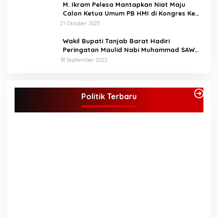
M. Ikram Pelesa Mantapkan Niat Maju
Calon Ketua Umum PB HMI di Kongres Ke
XXXII Pontianak
21 Oktober 2023
Wakil Bupati Tanjab Barat Hadiri
Peringatan Maulid Nabi Muhammad SAW
1445 H di Masjid Darul Falah Senyerang
18 September 2023
KPU Tetapkan Syukur-Khafied Bupati dan
Wakil Bupati Merangin Terpilih
Politik Terbaru
Di Merangin, Politik
|
7 Februari 2025
P
P
Di 