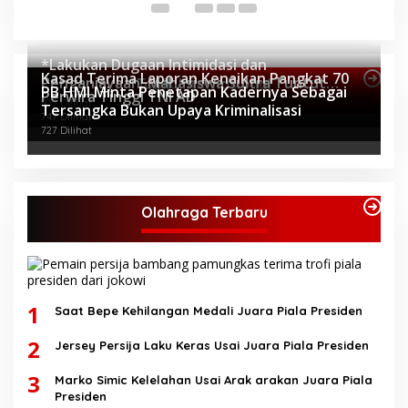
*Lakukan Dugaan Intimidasi dan
Kasad Terima Laporan Kenaikan Pangkat 70
Penganiayaan, Mahasiswa Sultra Tuntut
Topik Internasional
PB HMI Minta Penetapan Kadernya Sebagai
Perwira Tinggi TNI AD
Pemecatan Pj Bupati Buton Selatan*
805 Dilihat
Tersangka Bukan Upaya Kriminalisasi
747 Dilihat
727 Dilihat
Olahraga Terbaru
1
Saat Bepe Kehilangan Medali Juara Piala Presiden
2
Jersey Persija Laku Keras Usai Juara Piala Presiden
3
Marko Simic Kelelahan Usai Arak arakan Juara Piala
Presiden