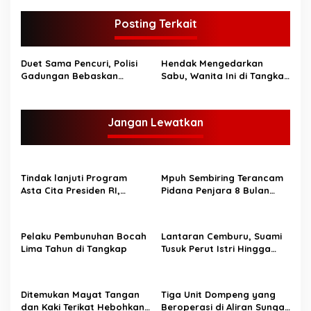
i
g
Posting Terkait
a
s
Duet Sama Pencuri, Polisi
Hendak Mengedarkan
Gadungan Bebaskan
Sabu, Wanita Ini di Tangkap
i
Pelaku Resedivis Dari
Polisi
p
Amukan Massa
o
Jangan Lewatkan
s
Tindak lanjuti Program
Mpuh Sembiring Terancam
Asta Cita Presiden RI,
Pidana Penjara 8 Bulan
Satresnarkoba Polres Tebo
Dari Tuntuttan JPU Dalam
langsung gerak laksanakan
Persidangan
Razia Tempat Hiburan
Pelaku Pembunuhan Bocah
Lantaran Cemburu, Suami
Malam
Lima Tahun di Tangkap
Tusuk Perut Istri Hingga
Tewas
Ditemukan Mayat Tangan
Tiga Unit Dompeng yang
dan Kaki Terikat Hebohkan
Beroperasi di Aliran Sungai